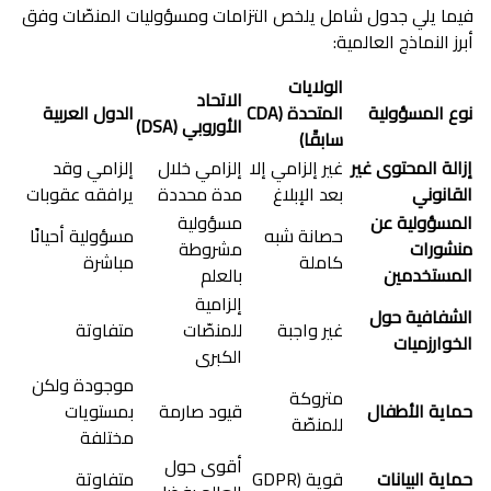
فيما يلي جدول شامل يلخص التزامات ومسؤوليات المنصّات وفق
أبرز النماذج العالمية:
الولايات
الاتحاد
نوع المسؤولية
المتحدة (CDA
الدول العربية
الأوروبي (DSA)
سابقًا)
إزالة المحتوى غير
غير إلزامي إلا
إلزامي خلال
إلزامي وقد
القانوني
بعد الإبلاغ
مدة محددة
يرافقه عقوبات
المسؤولية عن
مسؤولية
حصانة شبه
مسؤولية أحيانًا
منشورات
مشروطة
كاملة
مباشرة
المستخدمين
بالعلم
إلزامية
الشفافية حول
غير واجبة
للمنصّات
متفاوتة
الخوارزميات
الكبرى
موجودة ولكن
متروكة
حماية الأطفال
قيود صارمة
بمستويات
للمنصّة
مختلفة
أقوى حول
حماية البيانات
قوية (GDPR
متفاوتة