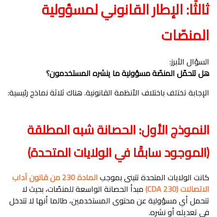
ثالثًا: الإطار القانوني لمسؤولية
المنصّات
السؤال الأبرز:
هل تتحمّل المنصّة مسؤولية ما ينشره المستخدمون؟
الإجابة تختلف باختلاف الأنظمة القانونية. هناك ثلاثة نماذج رئيسية:
النموذج الأول: الحصانة شبه المطلقة
(الموجود سابقًا في الولايات المتحدة)
كانت الولايات المتحدة تتبنى بموجب
المادة 230 من قانون آداب
الاتصالات (CDA 230)
مبدأ الحصانة الواسعة للمنصّات، بحيث لا
تتحمل أي مسؤولية عن محتوى المستخدمين، طالما أنها لا تتدخل
في تعديله أو نشره.