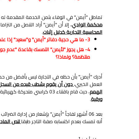
تماطل "أيمن" في الوفاء بثمن الخدمة المقدمة له 
محكمة الوادي
، إلا أن "أيمن" أراد التنصل من التزاما
المحاسبية التجارية كدليل إثبات
.
3- ما هي حجية دفاتر "أيمن" و"سعيد" إذا علمت أن كلاهما منتظمين غير أنهما غير متطابقين ؟
4- هل يجوز "لأيمن" التمسك بقاعدة "عدم جواز
منتظمة؟ ولماذا؟
أدرك "أيمن" بأن حظه في التجارة ليس بأفضل من حظه
العمل الخيري،
دون أن يقوم بشطب قيده من السجل 
الهمم
، حيث قام باقتناء 03 كراسي متحركة كهربائية من طرف شركة "سوبر ميديكال"
ورقية
.
بعد 06 أشهر تفاجأ "أيمن" بإشعار من إدارة الضرائب
أنه تمسك بعدم اكتسابه صفة التاجر طبقا
لنص المادة 01 من القانون الت