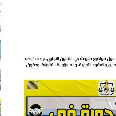
الم
حول مواضيع متنوعة في
القانون التجاري
، بهدف توضيح
جاري
و
العقود التجارية
،
و
المسؤولية القانونية
،
و
حقوق