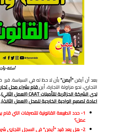
أسئلة-وأجو
بعد أن أيقن
"أيمن"
بأن لا حظ له في السياسة. قرر 
التجاري، نحو مزاولة التجارة، أين
قام بشراء محل تجاري 
لدى الشركة الجزائرية للتأمينات CAAT (العمل الثاني)
،
اعادة تصميم الواجية الخارجية للمحل (العمل الثالث).
1- حدد الطبيعة القانونية للتصرفات التي قام
عمل؟
2- هل يعد قيد "أيمن" في السجل التجاري شرطا لاكتساب صفة التاجر؟ ولماذا؟