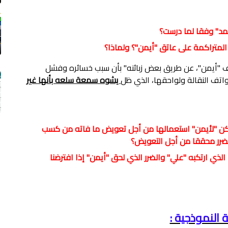
ف "أيمن"، عن طريق بعض زبائنه" بأن سبب خسائره وفشل
اتف النقالة ولواحقها، الذي ظل
يشوه سمعة سلعه بأنها غير
 يمكن "لأيمن" استعمالها من أجل تعويض ما فاته من كسب
ضرر محققا من أجل التعويض؟
إذا افترضنا
ة النموذجية :