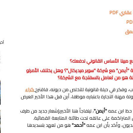
اري PDF
عمق
آخر
عية "أيمن" مع شركة "سوبر ميديكال"؟ وهل يختلف الأمرلو
ب، وفكر في حيلة قانونية للتخلص من ديونه، فاقترح
كراء
ة مهنة التجارة باعتباره موظفا، أين قبل هذا الأخير العرض
 حظ ابن عمه
"أيمن"
، ليتفاجأ هنا الأخيربإشعار جديد من طرف
المتراكمة على عاتقه تحت طائلة المتابعة القضائية.
يون، وأكد بأن ابن عمه
"أحمد"
هو من تعهد بتسديدها