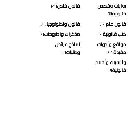
روايات وقصص
قانون خاص
[29]
قانونية
[3]
قانون عام
قانون وتكنولوجيا
[35]
[37]
كتب قانونية
مذكرات واطروحات
[4]
[32]
مواقع وأدوات
نماذج عرائض
مفيدة
وطلبات
[3]
[62]
وثائقيات وأفلام
قانونية
[3]