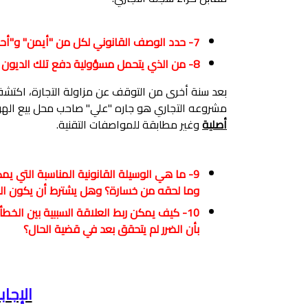
7- حدد الوصف القانوني لكل من "أيمن" و"أحمد" وفقا لما درست؟
8- من الذي يتحمل مسؤولية دفع تلك الديون المتراكمة على عاتق "أيمن"؟ ولماذا؟
بعد سنة أخرى من التوقف عن مزاولة التجارة، اكتش
مشروعه التجاري هو جاره "علي" صاحب محل بيع الهو
أصلية
وغير مطابقة للمواصفات التقنية.
9- ما هي الوسيلة القانونية المناسبة التي
وما لحقه من خسارة؟ وهل يشترط أن يكون ال
10- كيف يمكن ربط العلاقة السببية بين الخطأ الذي ارتكبه "علي" والضرر الذي لحق "أيمن"
بأن الضرر لم يتحقق بعد في قضية الحال؟
الإجاب