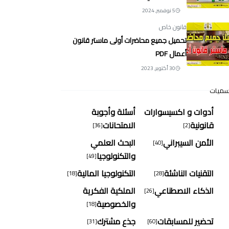
5 نوفمبر, 2024
قانون خاص
تحميل جميع محاضرات أولى ماستر قانون
أعمال PDF
30 أكتوبر, 2023
سميات
أدوات و اكسيسوارات
أسئلة وأجوبة
قانونية
الامتحانات
[36]
[2]
الأمن السيبراني
البحث العلمي
[40]
والتكنولوجيا
[49]
التقنيات الناشئة
التكنولوجيا المالية
[18]
[28]
الذكاء الاصطناعي
الملكية الفكرية
[26]
والخصوصية
[18]
تحضير للمسابقات
جذع مشترك
[31]
[60]