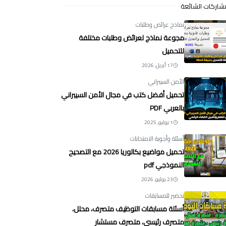
شاركات الشائعة
نماذج عرائض وطلبات
مجوعة نماذج لعرائض وطلبات مختلفة
للتحميل
17 أبريل, 2026
الأمن السيبراني
تحميل أفضل كتب في مجال الأمن السيبراني
بالعربي PDF
1 يوليو, 2025
أسئلة وأجوبة الامتحانات
تحميل مواضيع بكالوريا 2026 مع التصحيح
النموذجي pdf
23 يوليو, 2026
تحضير للمسابقات
أسئلة مسابقات التوظيف متصرف، محلل،
متصرف رئيسي، متصرف مستشار