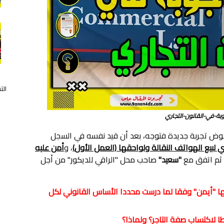
الت
بة-في-القانون-التجاري
خوض تجربة جديدة فتوجه، بعد أن قيد نفسه في السجل
لبيع الهواتف النقالة ولواحقها (العمل الأول)
، و
أمن عليه
 ثم اتفق مع
"سعيد"
صاحب محل "الراقي للديكور" من أجل
 بها "أيمن" وفقا لما درست محددا الأساس القانوني لكل