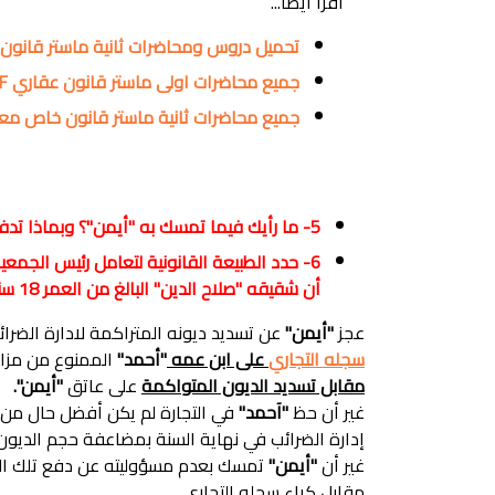
اقرأ ايضاً...
تحميل دروس ومحاضرات ثانية ماستر قانون عق
جميع محاضرات اولى ماستر قانون عقاري PDF
جميع محاضرات ثانية ماستر قانون خاص م
5- ما رأيك فيما تمسك به "أيمن"؟ وبماذا تدفع مبينا الأساس القانوني لدفعك؟
6- حدد الطبيعة القانونية لتعامل رئيس الجم
أن شقيقه "صلاح الدين" البالغ من العمر 18 سنة هو من تعامل بالسفتجة مع الشركة؟
عجز
"أيمن"
عن تسديد ديونه المتراكمة لادارة الضرائ
سجله التجاري
على ابن عمه
"أحمد"
الممنوع من مزاول
مقابل تسديد الديون المتواكمة
على عاتق
"أيمن".
غير أن حظ
"آحمد"
في التجارة لم يكن أفضل حال من
إدارة الضرائب في نهاية السنة بمضاعفة حجم الديون 
غير أن
"أيمن"
تمسك بعدم مسؤوليته عن دفع تلك الد
مقابل كراء سجله التجاري.