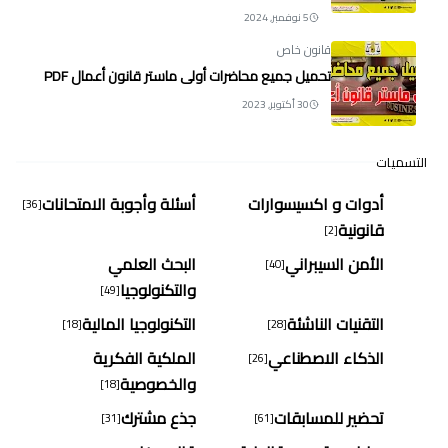
5 نوفمبر, 2024
قانون خاص
تحميل جميع محاضرات أولى ماستر قانون أعمال PDF
30 أكتوبر, 2023
التسميات
أدوات و اكسيسوارات
أسئلة وأجوبة الامتحانات
[36]
قانونية
[2]
الأمن السيبراني
البحث العلمي
[40]
والتكنولوجيا
[49]
التقنيات الناشئة
التكنولوجيا المالية
[18]
[28]
الذكاء الاصطناعي
الملكية الفكرية
[26]
والخصوصية
[18]
تحضير للمسابقات
جذع مشترك
[31]
[61]