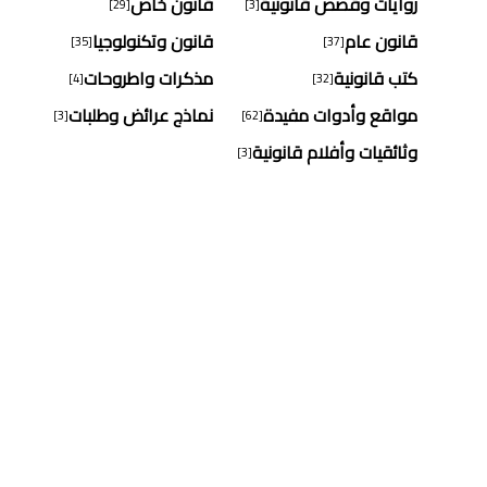
روايات وقصص قانونية
قانون خاص
[29]
[3]
قانون عام
قانون وتكنولوجيا
[35]
[37]
كتب قانونية
مذكرات واطروحات
[4]
[32]
مواقع وأدوات مفيدة
نماذج عرائض وطلبات
[3]
[62]
وثائقيات وأفلام قانونية
[3]