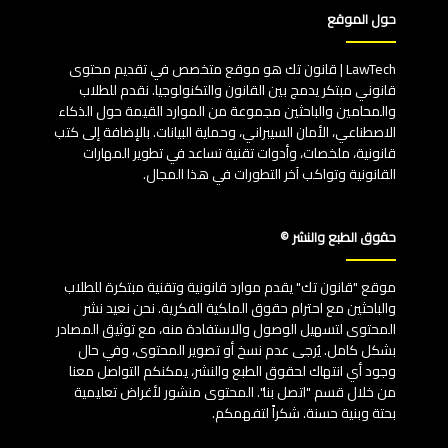
حول الموقع
LawTech | قانون تك هو موقع متخصص في تقديم محتوى
قانوني مبتكر يدمج بين القانون والتكنولوجيا. نقدم للطلاب
والمحامين والباحثين مجموعة من الموارد القيمة حول الذكاء
الاصطناعي، الأمان السيبراني، وحماية البيانات. بالإضافة إلى كتب
قانونية، ملخصات، وأدوات تقنية تساعد في تطوير المهارات
القانونية وتواكب آخر التطورات في هذا المجال.
حقوق الطبع والنشر ©
موقع "قانون تك" يقدم موارد قانونية وتقنية مبتكرة للطلاب
والباحثين مع احترام حقوق الملكية الفكرية. نحن نعيد نشر
المحتوى لتسهيل الوصول والاستفادة منه، مع توثيق المصادر
بشكل كامل. يُرجى عدم نسخ أو تصوير المحتوى، وفي حال
وجود أي انتهاك لحقوق الطبع والنشر، يمكنكم التواصل معنا
من خلال قسم "اتصل بنا". المحتوى منشور لأغراض تعليمية
بحتة وبنية حسنة. شكراً لتفهمكم.