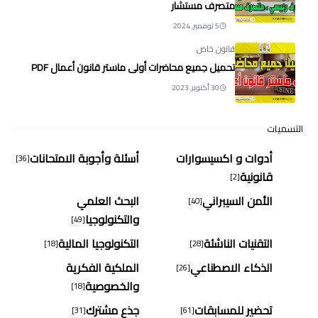
متصرف مستشار
5 نوفمبر, 2024
قانون خاص
تحميل جميع محاضرات أولى ماستر قانون أعمال PDF
30 أكتوبر, 2023
التسميات
أدوات و اكسيسوارات
أسئلة وأجوبة الامتحانات
[36]
قانونية
[2]
الأمن السيبراني
البحث العلمي
[40]
والتكنولوجيا
[49]
التقنيات الناشئة
التكنولوجيا المالية
[18]
[28]
الذكاء الاصطناعي
الملكية الفكرية
[26]
والخصوصية
[18]
تحضير للمسابقات
جذع مشترك
[31]
[61]