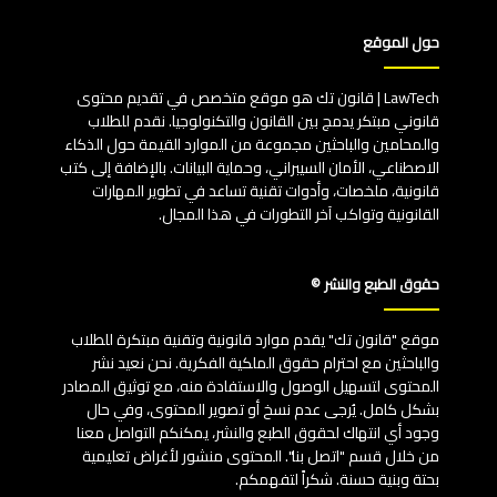
حول الموقع
LawTech | قانون تك هو موقع متخصص في تقديم محتوى
قانوني مبتكر يدمج بين القانون والتكنولوجيا. نقدم للطلاب
والمحامين والباحثين مجموعة من الموارد القيمة حول الذكاء
الاصطناعي، الأمان السيبراني، وحماية البيانات. بالإضافة إلى كتب
قانونية، ملخصات، وأدوات تقنية تساعد في تطوير المهارات
القانونية وتواكب آخر التطورات في هذا المجال.
حقوق الطبع والنشر ©
موقع "قانون تك" يقدم موارد قانونية وتقنية مبتكرة للطلاب
والباحثين مع احترام حقوق الملكية الفكرية. نحن نعيد نشر
المحتوى لتسهيل الوصول والاستفادة منه، مع توثيق المصادر
بشكل كامل. يُرجى عدم نسخ أو تصوير المحتوى، وفي حال
وجود أي انتهاك لحقوق الطبع والنشر، يمكنكم التواصل معنا
من خلال قسم "اتصل بنا". المحتوى منشور لأغراض تعليمية
بحتة وبنية حسنة. شكراً لتفهمكم.