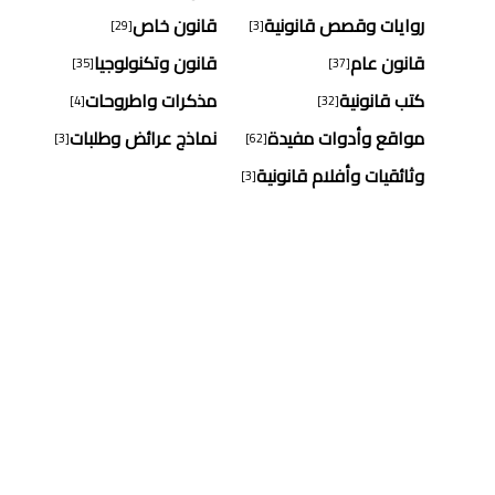
روايات وقصص قانونية
قانون خاص
[29]
[3]
قانون عام
قانون وتكنولوجيا
[35]
[37]
كتب قانونية
مذكرات واطروحات
[4]
[32]
مواقع وأدوات مفيدة
نماذج عرائض وطلبات
[3]
[62]
وثائقيات وأفلام قانونية
[3]