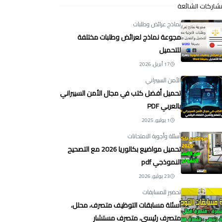
شاركات الشائعة
نماذج عرائض وطلبات
مجوعة نماذج لعرائض وطلبات مختلفة
للتحميل
17 أبريل, 2026
الأمن السيبراني
تحميل أفضل كتب في مجال الأمن السيبراني
بالعربي PDF
1 يوليو, 2025
أسئلة وأجوبة الامتحانات
تحميل مواضيع بكالوريا 2026 مع التصحيح
النموذجي pdf
23 يوليو, 2026
تحضير للمسابقات
أسئلة مسابقات التوظيف متصرف، محلل،
متصرف رئيسي، متصرف مستشار