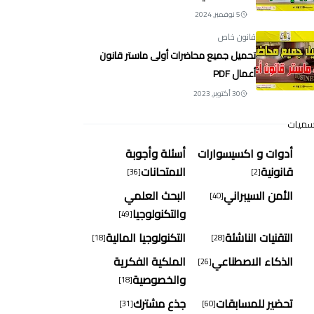
5 نوفمبر, 2024
قانون خاص
تحميل جميع محاضرات أولى ماستر قانون
أعمال PDF
30 أكتوبر, 2023
سميات
أدوات و اكسيسوارات
أسئلة وأجوبة
قانونية
الامتحانات
[36]
[2]
الأمن السيبراني
البحث العلمي
[40]
والتكنولوجيا
[49]
التقنيات الناشئة
التكنولوجيا المالية
[18]
[28]
الذكاء الاصطناعي
الملكية الفكرية
[26]
والخصوصية
[18]
تحضير للمسابقات
جذع مشترك
[31]
[60]