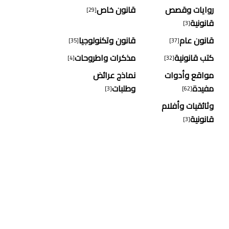
روايات وقصص
قانون خاص
[29]
قانونية
[3]
قانون عام
قانون وتكنولوجيا
[35]
[37]
كتب قانونية
مذكرات واطروحات
[4]
[32]
مواقع وأدوات
نماذج عرائض
مفيدة
وطلبات
[3]
[62]
وثائقيات وأفلام
قانونية
[3]