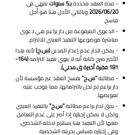
- مدة العقد محددة
بـ5 سنوات
تنتهي في
2026/06/20
وبالتالي الأجل هنا هو أجل
فاسخ.
- الدعوى المرفوعة من دار براعم هي دعوى
مباشرة موضوعها التنفيذ العيني للالتزام.
- يمكن للدار عدم إعذار المدين
(س.ح)
لأنه هذا
الأخير صرح كتابة أنه لا ينوي تنفيذ التزامه
(164-
181 فقرة أخيرة ق.مدني).
- مطالبة
"س.ح"
بفسخ العقد غير مؤسسة لأن
دار براعم لم تخل بالتزاماتها، مما يتوجب عليه
تعويضها.
- يحق لدار براعم مطالبة
"س.ح"
بالتنفيذ العيني
ولكن لا يمكن إجباره إذا أصر على عدم التعامل
معها لأن التنفيذ هنا يستلزم تدخله الشخصي،
وفي إجباره مساس بحريته الشخصية.