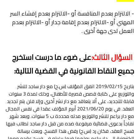
- الالتزام بعدم المنافسة أو -الالتزام بعدم إفشاء السر
المهني أو -الالتزام بعدم إقامة جدار أو -الالتزام بعدم
العمل لدى جهة أخرى .
السؤال الثالث:
على ضوء ما درست استخرج
جميع النقاط القانونية في القضية التالية:
بتاريخ 2019/02/15 اتفق المؤلف (س.ح) مع دار ساجد للنشر
والتوزيع على كتابة قصص قصيرة للأطفال، وذلك لمدة 3 سنوات
قابلة للتجديد، على ألا يتعاقد مع دار نشر أخرى وإلا فلن يتم تجديد
العقد. في يوم 2021/06/20 أبرم المؤلف عقدا في نفس المجال
مع دار براعم للنشر والتوزيع مدته محددة ب 5 سنوات. وبعد شهر
تفاجأ بدعوى قضائية مرفوعة ضده من قبل دار ساجد تطالب فيها
فسخ العقد، فكان رد (س.ح) رفض هذا الفسخ. وبعث برسالة
الكترونية إلى دار براعم يعلمها فيها برغبته في فسخ عقده معها،