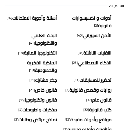
التسميات
أدوات و اكسيسوارات
أسئلة وأجوبة الامتحانات
[36]
قانونية
[2]
الأمن السيبراني
البحث العلمي
[40]
والتكنولوجيا
[49]
التقنيات الناشئة
التكنولوجيا المالية
[18]
[28]
الذكاء الاصطناعي
الملكية الفكرية
[26]
والخصوصية
[18]
تحضير للمسابقات
جذع مشترك
[31]
[61]
روايات وقصص قانونية
قانون خاص
[29]
[3]
قانون عام
قانون وتكنولوجيا
[35]
[37]
كتب قانونية
مذكرات واطروحات
[4]
[32]
مواقع وأدوات مفيدة
نماذج عرائض وطلبات
[3]
[62]
وثائقيات وأفلام قانونية
[3]