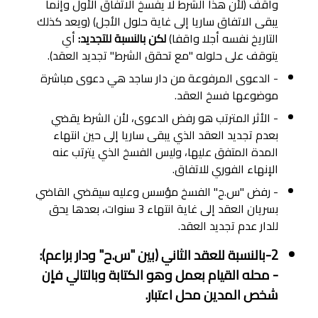
واقف (لأن هذا الشرط لا يفسخ الاتفاق الأول وإنما
يبقى الاتفاق ساريا إلى غاية حلول الأجل) (ويعد كذلك
التاريخ نفسه أجلا واقفا)
لكن بالنسبة للتجديد:
أي
يتوقف على حلوله "مع تحقق الشرط" تجديد العقد).
- الدعوى المرفوعة من دار ساجد هي دعوى مباشرة
موضوعها فسخ العقد.
- الأثر المترتب هو رفض الدعوى، لأن الشرط يقضي
بعدم تجديد العقد الذي يبقى ساريا إلى حين انتهاء
المدة المتفق عليها، وليس الفسخ الذي يترتب عنه
الإنهاء الفوري للاتفاق.
- رفض "س.ح" الفسخ مؤسس وعليه سيقضي القاضي
بسريان العقد إلى غاية انتهاء 3 سنوات، بعدها يحق
للدار عدم تجديد العقد.
2-بالنسبة للعقد الثاني (بين "س.ح" ودار براعم):
- محله القيام بعمل وهو الكتابة وبالتالي فإن
شخص المدين محل اعتبار.