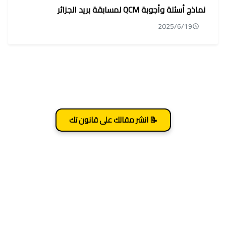
نماذج أسئلة وأجوبة QCM لمسابقة بريد الجزائر
2025/6/19
📝 انشر مقالك على قانون تك