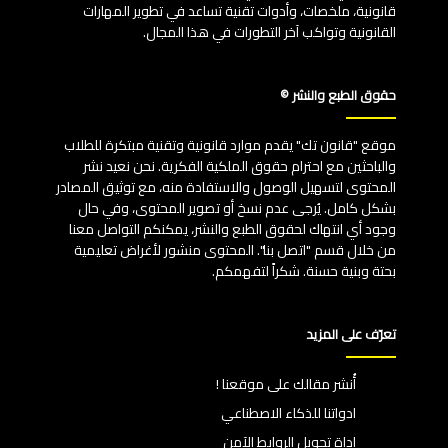
قانونية، ملخصات، وأدوات تقنية تساعد في تطوير المهارات
القانونية وتواكب آخر التطورات في هذا المجال.
حقوق الطبع والنشر ©
موقع "قانون تك" يقدم موارد قانونية وتقنية مبتكرة للطلاب
والباحثين مع احترام حقوق الملكية الفكرية. نحن نعيد نشر
المحتوى لتسهيل الوصول والاستفادة منه، مع توثيق المصادر
بشكل كامل. يُرجى عدم نسخ أو تصوير المحتوى، وفي حال
وجود أي انتهاك لحقوق الطبع والنشر، يمكنكم التواصل معنا
من خلال قسم "اتصل بنا". المحتوى منشور لأغراض تعليمية
بحتة وبنية حسنة. شكراً لتفهمكم.
تعرّف على المزيد
أُنشر مقالك على موقعنا !
ادواتنا للذكاء الاصطناعي
اداة تحويل الروابط الآمن