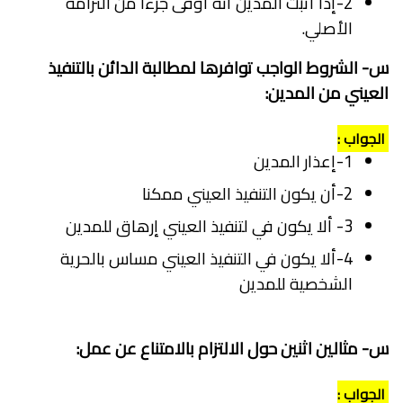
2-إذا أثبت المدين أنه أوفى جزءا من التزامه
الأصلي.
س- الشروط الواجب توافرها لمطالبة الدائن بالتنفيذ
العيني من المدين:
الجواب :
1-إعذار المدين
2-أن يكون التنفيذ العيني ممكنا
3- ألا يكون في لتنفيذ العيني إرهاق للمدين
4-ألا يكون في التنفيذ
العيني مساس بالحرية
الشخصية للمدين
س- مثالين اثنين حول الالتزام بالامتناع عن عمل:
الجواب :