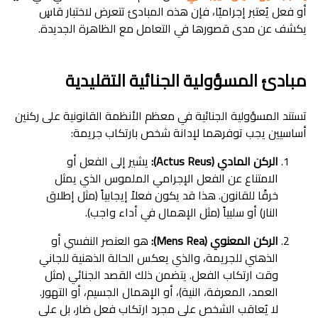
أو فعل يُعتبر إجراميًا، فإن هذه المبادئ تتعرض لاختبار قاسٍ
يكشف عن مدى قصورها في التعامل مع الظاهرة الجديدة.
مبادئ المسؤولية الجنائية التقليدية
تستند المسؤولية الجنائية في معظم الأنظمة القانونية على ركنين
أساسيين يجب توفرهما لإدانة شخص بارتكاب جريمة:
الركن المادي (Actus Reus):
يشير إلى الفعل أو
الامتناع عن الفعل الإجرامي الملموس الذي يمثل
خرقًا للقانون. هذا قد يكون فعلاً إيجابياً (مثل إطلاق
النار) أو سلبياً (مثل الإهمال في أداء واجب).
الركن المعنوي (Mens Rea):
هو العنصر النفسي أو
الذهني للجريمة، والذي يعكس الحالة الذهنية للجاني
وقت ارتكاب الفعل. يتضمن ذلك القصد الجنائي (مثل
العمد، المعرفة، النية)، أو الإهمال الجسيم، أو التهور.
لا يُعاقب الشخص على مجرد ارتكاب فعل ضار، بل على