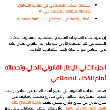
استخدام الذكاء الاصطناعي في صياغة القوانين:
تشريعات مكتوبة بالاعتماد على AI
الأدلة الرقمية في المحاكم: بين التقنية والعدالة
إن فهم هذه التعقيدات التقنية والاستقلالية المتفاوتة للذكاء
الاصطناعي هو الخطوة الأولى نحو بناء إطار قانوني فعال قادر
على التعامل مع تداعيات هذه التكنولوجيا الثورية.
الجزء الثاني: الإطار القانوني الحالي وتحدياته
أمام الذكاء الاصطناعي
تعتمد الأنظمة القانونية في جميع أنحاء العالم على مبادئ راسخة
لتحديد المسؤولية الجنائية، وهي مبادئ صُممت وتطورت على
مدى قرون في سياق بشري محض. عندما
يواجه القانون حالة
يتسبب فيها كيان غير بشري
، مثل نظام الذكاء الاصطناعي، في ضرر