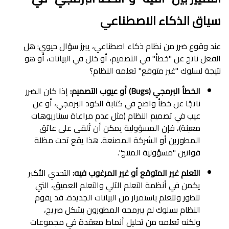
سياق الذكاء الاصطناعي
عند وقوع ضرر من نظام ذكاء اصطناعي، يبرز سؤال حيوي: هل
الفعل ناتج عن "خطأ" في التصميم، أو خلل في البيانات، أو هو
نتيجة لسلوك "غير متوقع" تعلمه النظام؟
الخطأ البرمجي (Bugs) أو عيوب التصميم:
إذا كان الضرر
ناتجًا عن خطأ واضح في كتابة الكود البرمجي، أو عن
عيب في تصميم النظام (مثل عدم مراعاة سيناريوهات
معينة)، فإن المسؤولية يمكن أن تُلقى على عاتق
المطورين أو الشركة المصنعة. هذا يقع تحت مظلة
قوانين "مسؤولية المنتج".
التعلم غير المتوقع أو غير المرغوب فيه:
التحدي الأكبر
يكمن في أنظمة التعلم الآلي والتعلم العميق، التي
تتطور وتتعلم باستمرار من البيانات الجديدة. قد يقوم
النظام بسلوك لم يبرمجه المطورون بشكل صريح،
ولكنه تعلمه من تحليل أنماط معقدة في مجموعات