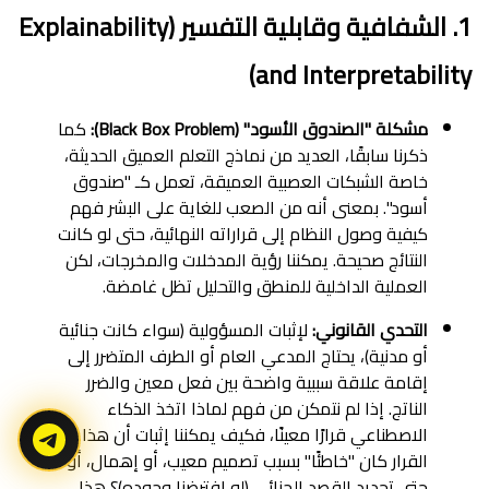
1. الشفافية وقابلية التفسير (Explainability
and Interpretability)
مشكلة "الصندوق الأسود" (Black Box Problem):
كما
ذكرنا سابقًا، العديد من نماذج التعلم العميق الحديثة،
خاصة الشبكات العصبية العميقة، تعمل كـ "صندوق
أسود". بمعنى أنه من الصعب للغاية على البشر فهم
كيفية وصول النظام إلى قراراته النهائية، حتى لو كانت
النتائج صحيحة. يمكننا رؤية المدخلات والمخرجات، لكن
العملية الداخلية للمنطق والتحليل تظل غامضة.
التحدي القانوني:
لإثبات المسؤولية (سواء كانت جنائية
أو مدنية)، يحتاج المدعي العام أو الطرف المتضرر إلى
إقامة علاقة سببية واضحة بين فعل معين والضرر
الناتج. إذا لم نتمكن من فهم لماذا اتخذ الذكاء
الاصطناعي قرارًا معينًا، فكيف يمكننا إثبات أن هذا
القرار كان "خاطئًا" بسبب تصميم معيب، أو إهمال، أو
حتى تحديد القصد الجنائي (لو افترضنا وجوده)؟ هذا