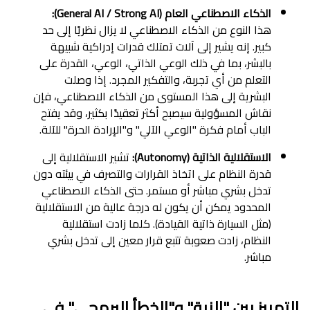
الذكاء الاصطناعي العام (General AI / Strong AI):
هذا النوع من الذكاء الاصطناعي لا يزال نظريًا إلى حد
كبير. إنه يشير إلى آلات تمتلك قدرات إدراكية شبيهة
بالبشر، بما في ذلك الوعي الذاتي، الوعي، القدرة على
التعلم من أي تجربة، والتفكير المجرد. إذا وصلت
البشرية إلى هذا المستوى من الذكاء الاصطناعي، فإن
نقاش المسؤولية سيصبح أكثر تعقيدًا بكثير، وقد يفتح
الباب أمام فكرة "الوعي الآلي" و"الإرادة الحرة" للآلة.
الاستقلالية الذاتية (Autonomy):
تشير الاستقلالية إلى
قدرة النظام على اتخاذ القرارات والتصرف في بيئته دون
تدخل بشري مباشر أو مستمر. حتى الذكاء الاصطناعي
المحدود يمكن أن يكون له درجة عالية من الاستقلالية
(مثل السيارة ذاتية القيادة). كلما زادت استقلالية
النظام، زادت صعوبة تتبع قرار معين إلى تدخل بشري
مباشر.
التمييز بين "النية" و"الخطأ البرمجي" في