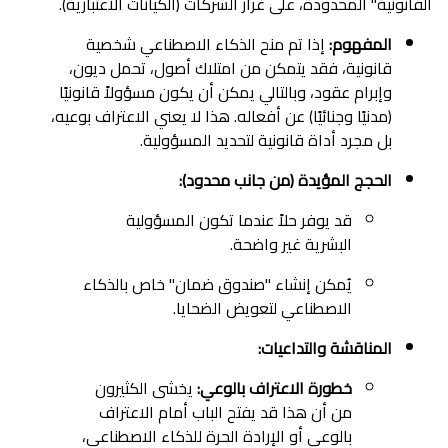
القانونية" المحدودة، على غرار الشركات (الكيانات الاعتبارية).
المفهوم:
إذا تم منح الذكاء الاصطناعي شخصية
قانونية، فقد يتمكن من امتلاك أصول، تحمل ديون،
وإبرام عقود، وبالتالي يمكن أن يكون مسؤولاً قانونيًا
(مدنيًا وجنائيًا) عن أفعاله. هذا لا يعني الاعتراف بوعيه،
بل مجرد أداة قانونية لتحديد المسؤولية.
الحجج المؤيدة (من جانب محدود):
قد يوفر حلاً عندما تكون المسؤولية
البشرية غير واضحة.
يُمكن إنشاء "صندوق ضمان" خاص بالذكاء
الاصطناعي لتعويض الضحايا.
المناقشة والتداعيات:
خطورة الاعتراف بالوعي:
يخشى الكثيرون
من أن هذا قد يفتح الباب أمام الاعتراف
بالوعي أو الإرادة الحرة للذكاء الاصطناعي،