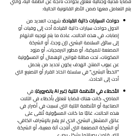
قضايا مدنية وجنائية تتعلق بحوادث ناتجة عن أنظمة آلية، والتي
يتم التعامل معها ضمن الأطر القانونية الحالية:
حوادث السيارات ذاتية القيادة:
شهدت العديد من
الدول حوادث سيارات ذاتية القيادة أدت إلى وفيات أو
إصابات. في هذه الحالات، عادة ما يتم توجيه الاتهام
إلى سائق السلامة البشري (إن وجد)، أو الشركة
المصنعة للمركبة، أو مطور البرمجيات، أو مزود
المكونات، تحت مظلة قوانين الإهمال أو المسؤولية
عن عيوب المنتج. الهدف يكون تحديد من يتحمل
"الخطأ البشري" في سلسلة اتخاذ القرار أو التصنيع التي
أدت إلى الحادث.
الأخطاء في الأنظمة الآلية (غير AI بالضرورة):
في
الماضي، كانت هناك قضايا تتعلق بأخطاء في الآلات
الصناعية أو الأنظمة الآلية التي تسببت في أضرار. في
هذه الحالات، غالبًا ما كانت المسؤولية تُلقى على
عاتق المشغل البشري الذي لم يقم بالإشراف الكافي،
أو الشركة المصنعة التي أنتجت آلة معيبة، أو الشركة
التي قامت بصيانتها بشكل سيء.