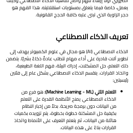
الضروري أولاً إرساء فهم واضح لماهية الذكاء الاصطناعي وكيف
يعمل، خاصة فيما يتعلق بمستويات استقلاليته. هذا الفهم هو
حجر الزاوية الذي تبنى عليه كافة الحجج القانونية.
تعريف الذكاء الاصطناعي
الذكاء الاصطناعي (AI) هو مجال في علوم الكمبيوتر يهدف إلى
تطوير آلات قادرة على أداء مهام تتطلب عادةً ذكاءً بشريًا. يتضمن
ذلك التعلم، حل المشكلات، إدراك البيئة، فهم اللغة الطبيعية،
واتخاذ القرارات. ينقسم الذكاء الاصطناعي بشكل عام إلى فئتين
رئيسيتين:
التعلم الآلي (Machine Learning - ML):
هو فرع من
الذكاء الاصطناعي يمنح الأنظمة القدرة على التعلم
من البيانات دون برمجة صريحة. بدلاً من إخبار النظام
بكيفية حل المشكلة خطوة بخطوة، يتم تزويده بكميات
هائلة من البيانات، ثم يتعلم التعرف على الأنماط واتخاذ
القرارات بناءً على هذه البيانات.