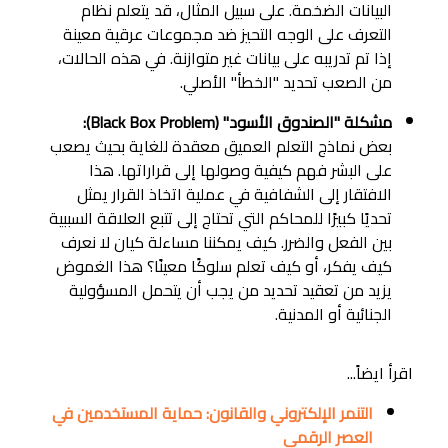
البيانات الضخمة. على سبيل المثال، قد يتعلم نظام
التعرف على الوجه التحيز ضد مجموعات عرقية معينة
إذا تم تدريبه على بيانات غير متوازنة. في هذه الحالات،
من الصعب تحديد "الخطأ" الأصلي.
مشكلة "الصندوق الأسود" (Black Box Problem):
بعض نماذج التعلم العميق معقدة للغاية بحيث يصعب
على البشر فهم كيفية وصولها إلى قراراتها. هذا
الافتقار إلى الشفافية في عملية اتخاذ القرار يمثل
تحديًا كبيرًا للمحاكم التي تحتاج إلى تتبع العلاقة السببية
بين الفعل والضرر. كيف يمكننا مساءلة كيان لا نعرف
كيف يفكر، أو كيف تعلم سلوكًا معينًا؟ هذا الغموض
يزيد من تعقيد تحديد من يجب أن يتحمل المسؤولية
الجنائية أو المدنية.
اقرأ ايضاً...
التنمر الإلكتروني والقانون: حماية المستخدمين في
العصر الرقمي