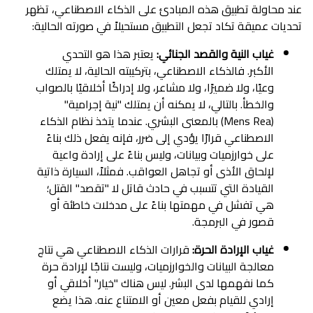
عند محاولة تطبيق هذه المبادئ على الذكاء الاصطناعي، تظهر
تحديات عميقة تكاد تجعل التطبيق مستحيلاً في صورته الحالية:
غياب النية والقصد الجنائي:
يعتبر هذا هو التحدي
الأكبر. فالذكاء الاصطناعي، بتركيبته الحالية، لا يمتلك
وعيًا، ولا ضميرًا، ولا مشاعر، ولا إدراكًا أخلاقيًا بالصواب
والخطأ. بالتالي، لا يمكنه أن يمتلك "نية إجرامية"
(Mens Rea) بالمعنى البشري. عندما يتخذ نظام الذكاء
الاصطناعي قرارًا يؤدي إلى ضرر، فإنه يفعل ذلك بناءً
على خوارزميات وبيانات، وليس بناءً على إرادة واعية
لإلحاق الأذى أو تجاهل العواقب. فمثلاً، السيارة ذاتية
القيادة التي تتسبب في حادث قاتل لا "تقصد" القتل؛
هي تفشل في مهمتها بناءً على مدخلات خاطئة أو
قصور في البرمجة.
غياب الإرادة الحرة:
قرارات الذكاء الاصطناعي هي نتاج
معالجة البيانات والخوارزميات، وليست نتاجًا لإرادة حرة
كما نفهمها لدى البشر. ليس هناك "خيار" أخلاقي أو
إرادي للقيام بفعل معين أو الامتناع عنه. هذا يضع