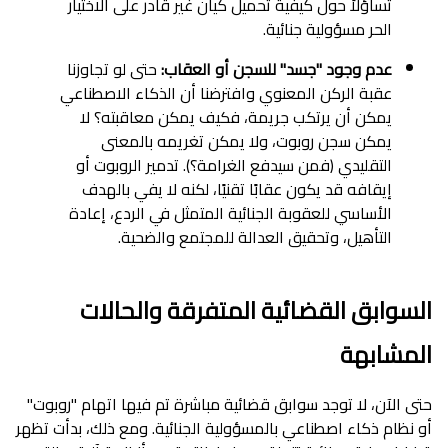
تساؤلاً حول كيفية تحميل كيان غير قادر على الاختيار
الحر مسؤولية جنائية.
عدم وجود "جسد" للسجن أو العقاب:
حتى لو تجاوزنا
عقبة الركن المعنوي وافترضنا أن الذكاء الاصطناعي
يمكن أن يرتكب جريمة، فكيف يمكن معاقبته؟ لا
يمكن سجن روبوت، ولا يمكن تغريمه بالمعنى
التقليدي (فمن سيدفع الغرامة؟). تدمير الروبوت أو
إيقافه قد يكون عقابًا تقنيًا، لكنه لا يفي بالهدف
الأساسي للعقوبة الجنائية المتمثل في الردع، إعادة
التأهيل، وتحقيق العدالة للمجتمع والضحية.
السوابق القضائية المتفرقة والحالات
المشابهة
حتى الآن، لا توجد سوابق قضائية مباشرة تم فيها اتهام "روبوت"
أو نظام ذكاء اصطناعي بالمسؤولية الجنائية. ومع ذلك، بدأت تظهر