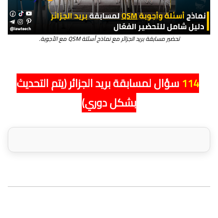
تحضير مسابقة بريد الجزائر مع نماذج أسئلة QSM مع الأجوبة.
114
سؤال
لمسابقة بريد الجزائر (يتم التحديث
بشكل دوري
)