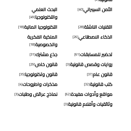
الأمن السيبراني
البحث العلمي
[40]
والتكنولوجيا
[49]
التقنيات الناشئة
التكنولوجيا المالية
[18]
[28]
الذكاء الاصطناعي
الملكية الفكرية
[26]
والخصوصية
[18]
تحضير للمسابقات
جذع مشترك
[31]
[61]
روايات وقصص قانونية
قانون خاص
[29]
[3]
قانون عام
قانون وتكنولوجيا
[35]
[37]
كتب قانونية
مذكرات واطروحات
[4]
[32]
مواقع وأدوات مفيدة
نماذج عرائض وطلبات
[3]
[62]
وثائقيات وأفلام قانونية
[3]