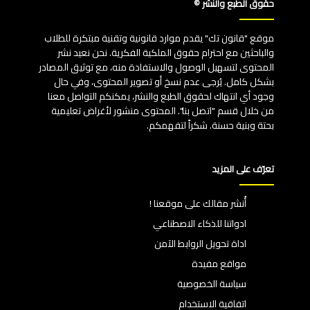
حقوق الطبع والنشر ©
موقع "قانون تك" يقدم موارد قانونية وتقنية مبتكرة للطلاب
والباحثين مع احترام حقوق الملكية الفكرية. نحن نعيد نشر
المحتوى لتسهيل الوصول والاستفادة منه، مع توثيق المصادر
بشكل كامل. يُرجى عدم نسخ أو تصوير المحتوى، وفي حال
وجود أي انتهاك لحقوق الطبع والنشر، يمكنكم التواصل معنا
من خلال قسم "اتصل بنا". المحتوى منشور لأغراض تعليمية
بحتة وبنية حسنة. شكراً لتفهمكم.
تعرّف على المزيد
أُنشر مقالك على موقعنا !
ادواتنا للذكاء الاصطناعي
اداة تحويل الروابط الآمن
مواقع مفيدة
سياسة الخصوصية
اتفاقية الاستخدام