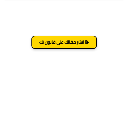
📝 انشر مقالك على قانون تك