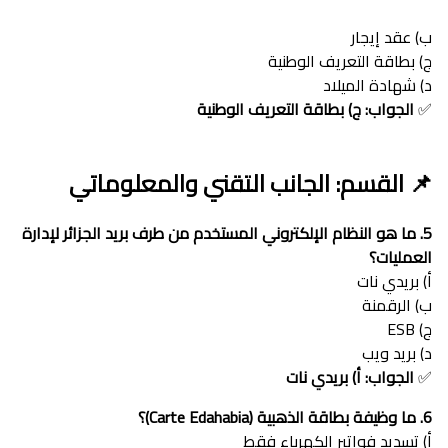
ب) عقد إيجار
ج) بطاقة التعريف الوطنية
د) شهادة الميلاد
✅
الجواب: ج) بطاقة التعريف الوطنية
📌 القسم: الجانب التقني والمعلوماتي
5. ما هو النظام الإلكتروني المستخدم من طرف بريد الجزائر لإدارة
العمليات؟
أ) بريدي نات
ب) الرقمنة
ج) ESB
د) بريد ويب
✅
الجواب: أ) بريدي نات
6. ما وظيفة بطاقة الذهبية (Carte Edahabia)؟
أ) تسديد فواتير الكهرباء فقط