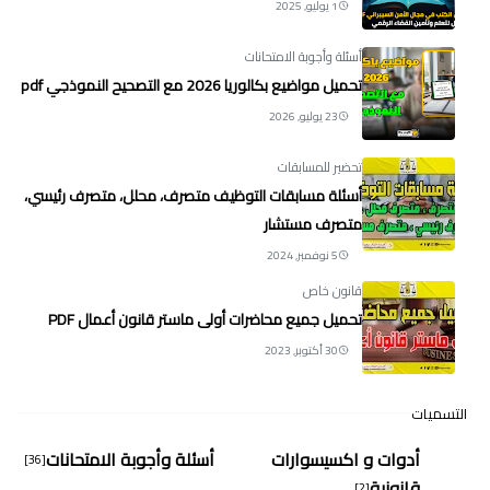
1 يوليو, 2025
أسئلة وأجوبة الامتحانات
تحميل مواضيع بكالوريا 2026 مع التصحيح النموذجي pdf
23 يوليو, 2026
تحضير للمسابقات
أسئلة مسابقات التوظيف متصرف، محلل، متصرف رئيسي،
متصرف مستشار
5 نوفمبر, 2024
قانون خاص
تحميل جميع محاضرات أولى ماستر قانون أعمال PDF
30 أكتوبر, 2023
التسميات
أدوات و اكسيسوارات
أسئلة وأجوبة الامتحانات
[36]
قانونية
[2]